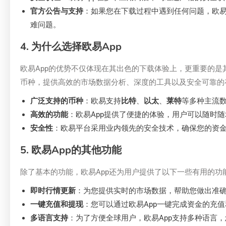
官方公告与支持
：如果您在下载过程中遇到任何问题，欧
难问题。
4. 为什么选择欧易App
欧易App的优势不仅体现在其出色的下载体验上，更重要的是
币种，提供高效的市场数据分析、深度的工具以及安全可靠的
广泛支持的币种
：欧易支持
比特
、
以太
、
莱特
等多种主流
高效的功能
：欧易App提供了便捷的体验，用户可以随时
安全性
：欧易平台采用业内领先的安全技术，确保您的资
5. 欧易App的其他功能
除了基本的功能，欧易App还为用户提供了以下一些有用的功
即时行情更新
：为您提供实时的市场数据，帮助您做出准
一键充值和提现
：您可以通过欧易App一键完成资金的充
多语言支持
：为了方便全球用户，欧易App支持多种语言