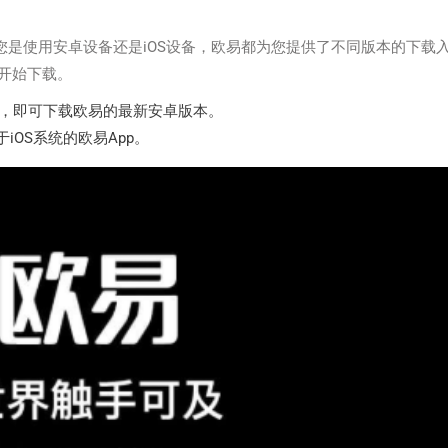
您是使用安卓设备还是iOS设备，欧易都为您提供了不同版本的下载
开始下载。
，即可下载欧易的最新安卓版本。
iOS系统的欧易App。