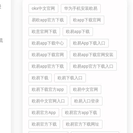
疑
okx中文官网
华为手机安装欧易
易欧app官方下载
欧app下载官网
欧意官网下载
欧易app下载
流
欧易app下载中心
欧易App下载入口
欧易app下载官网
欧易app下载官网安装
欧易app官方下载
欧易app官方下载入口
欧易下载
欧易下载入口
欧易下载官方app
欧易中文官网
欧易中文官网入口
欧易入口登录
欧易官方App
欧易官方app下载
欧易官方下载
欧易官方下载网址