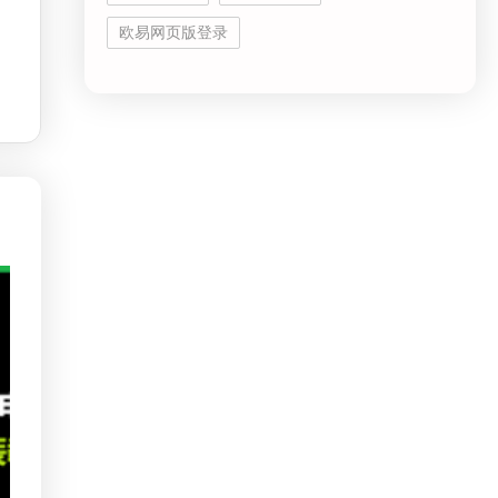
欧易网页版登录