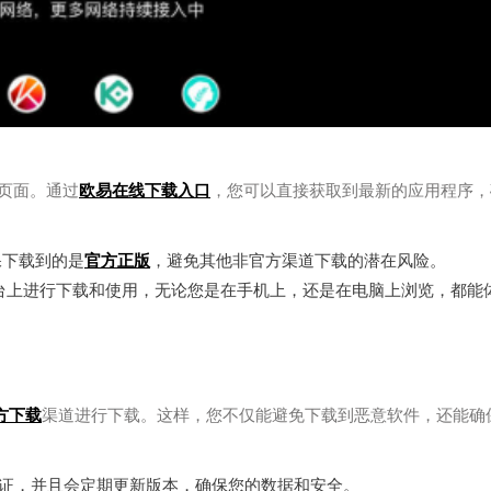
页面。通过
欧易在线下载入口
，您可以直接获取到最新的应用程序，
保下载到的是
官方正版
，避免其他非官方渠道下载的潜在风险。
个平台上进行下载和使用，无论您是在手机上，还是在电脑上浏览，都能
方下载
渠道进行下载。这样，您不仅能避免下载到恶意软件，还能确
认证，并且会定期更新版本，确保您的数据和安全。