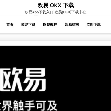
欧易 OKX 下载
欧易App下载入口 欧易(OKX)下载中心
首页
欧易下载
欧易教程
欧易指南
立即下载