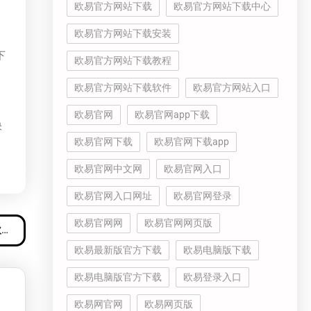
欧易官方网站下载
欧易官方网站下载中心
欧易官方网站下载安装
下
欧易官方网站下载教程
欧易官方网站下载软件
欧易官方网站入口
欧易官网
欧易官网app下载
快
欧易官网下载
欧易官网下载app
欧易官网中文网
欧易官网入口
欧易官网入口网址
欧易官网登录
欧易官网网
欧易官网网页版
骤
欧易最新版官方下载
欧易电脑版下载
欧易电脑版官方下载
欧易登录入口
欧易网官网
欧易网页版