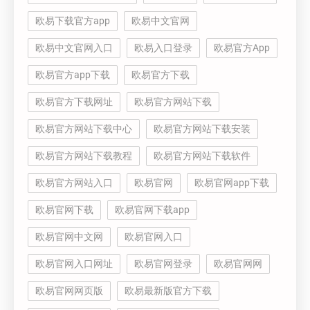
欧易下载官方app
欧易中文官网
欧易中文官网入口
欧易入口登录
欧易官方App
欧易官方app下载
欧易官方下载
欧易官方下载网址
欧易官方网站下载
欧易官方网站下载中心
欧易官方网站下载安装
欧易官方网站下载教程
欧易官方网站下载软件
欧易官方网站入口
欧易官网
欧易官网app下载
欧易官网下载
欧易官网下载app
欧易官网中文网
欧易官网入口
欧易官网入口网址
欧易官网登录
欧易官网网
欧易官网网页版
欧易最新版官方下载