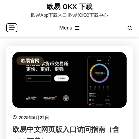
Skip
欧易 OKX 下载
to
欧易App下载入口 欧易(OKX)下载中心
content
Menu
欧易官网
2025年6月22日
欧易中文网页版入口访问指南（含