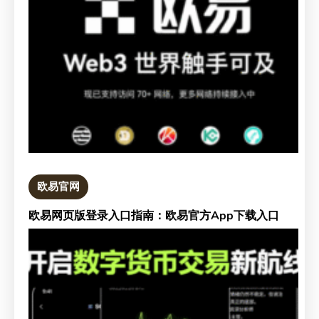
欧易官网
欧易网页版登录入口指南：欧易官方App下载入口