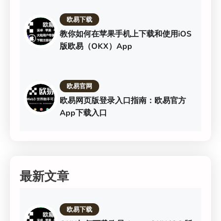
欧易下载
教你如何在苹果手机上下载和使用iOS
版欧易（OKX）App
欧易官网
欧易网页版登录入口指南：欧易官方
App下载入口
最新文章
欧易下载