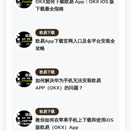
OKX如何下载欧易 App：OKX iOS 版
下载最全指南
欧易下载
欧易App下载官网入口及各平台安装全
攻略
欧易下载
如何解决华为手机无法安装欧易
APP（OKX）的问题？
欧易下载
教你如何在苹果手机上下载和使用iOS
版欧易（OKX）App