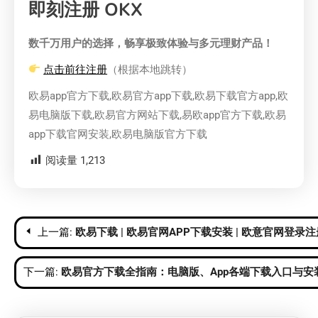
即刻注册 OKX
数千万用户的选择，畅享极致体验与多元理财产品！
点击前往注册
（根据本地跳转）
欧易app官方下载,欧易官方app下载,欧易下载官方app,欧
易电脑版下载,欧易官方网站下载,易欧app官方下载,欧易
app下载官网安装,欧易电脑版官方下载
阅读量
1,213
文
上一篇:
欧易下载 | 欧易官网APP下载安装 | 欧意官网登录
章
下一篇:
欧易官方下载全指南：电脑版、App各端下载入口与安
导