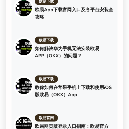
欧易下载
欧易App下载官网入口及各平台安装全
攻略
欧易下载
如何解决华为手机无法安装欧易
APP（OKX）的问题？
欧易下载
教你如何在苹果手机上下载和使用iOS
版欧易（OKX）App
欧易官网
欧易网页版登录入口指南：欧易官方