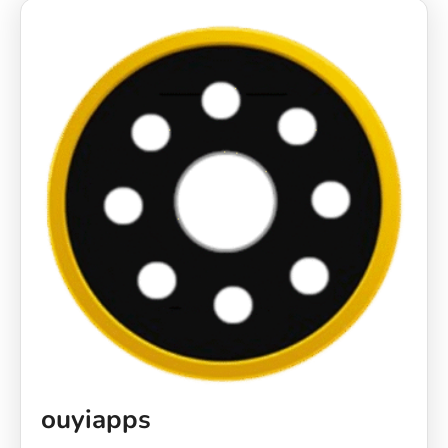
航
ouyiapps