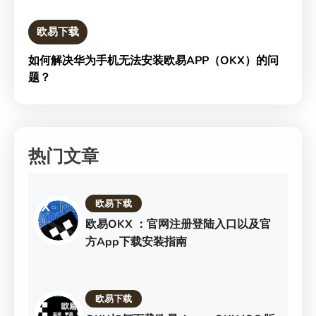
欧易下载
如何解决华为手机无法安装欧易APP（OKX）的问
题？
热门文章
欧易下载
欧易OKX ：官网注册登陆入口以及官
方App下载安装指南
欧易下载