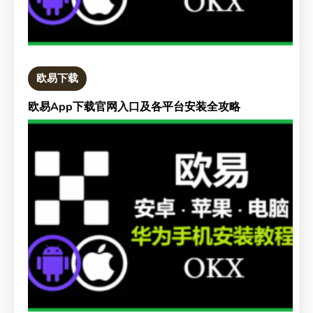
欧易下载
欧易App下载官网入口及各平台安装全攻略