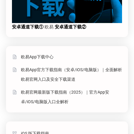
安卓通道下载①
欧易
安卓通道下载②
欧易App下载中心
欧易App官方下载指南（安卓/iOS/电脑版）｜全面解析
欧易官网入口及安全下载渠道
欧易官网最新版下载指南（2025）｜官方App安
卓/iOS/电脑版入口全解析
iOS 版下载指南