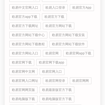
欧易中文官网入口
欧易入口登录
欧易官方App
欧易官方app下载
欧易官方下载
欧易官方下载网址
欧易官方网站下载
欧易官方网站下载中心
欧易官方网站下载安装
欧易官方网站下载教程
欧易官方网站下载软件
欧易官方网站入口
欧易官网
欧易官网app下载
欧易官网下载
欧易官网下载app
欧易官网中文网
欧易官网入口
欧易官网入口网址
欧易官网登录
欧易官网网
欧易官网网页版
欧易最新版官方下载
欧易电脑版下载
欧易电脑版官方下载