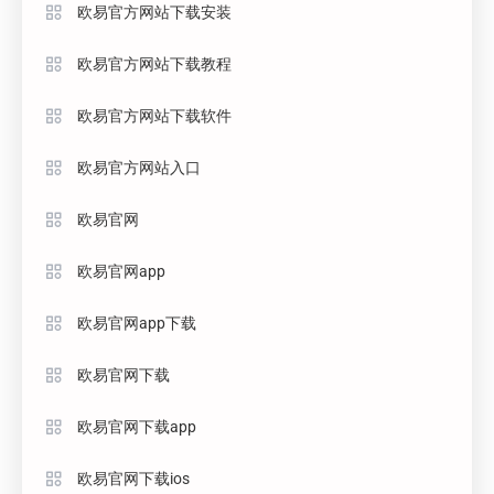
欧易官方网站下载安装
欧易官方网站下载教程
欧易官方网站下载软件
欧易官方网站入口
欧易官网
欧易官网app
欧易官网app下载
欧易官网下载
欧易官网下载app
欧易官网下载ios