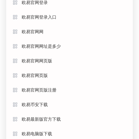
欧易官网登录
欧易官网登录入口
欧易官网网
欧易官网网址是多少
欧易官网网页版
欧易官网页版
欧易官网页版注册
欧易币安下载
欧易最新版官方下载
欧易电脑版下载