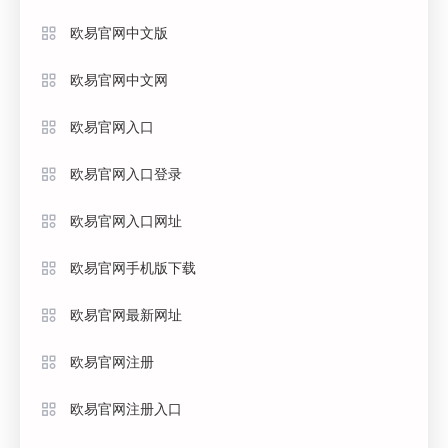
欧易官网中文版
欧易官网中文网
欧易官网入口
欧易官网入口登录
欧易官网入口网址
欧易官网手机版下载
欧易官网最新网址
欧易官网注册
欧易官网注册入口