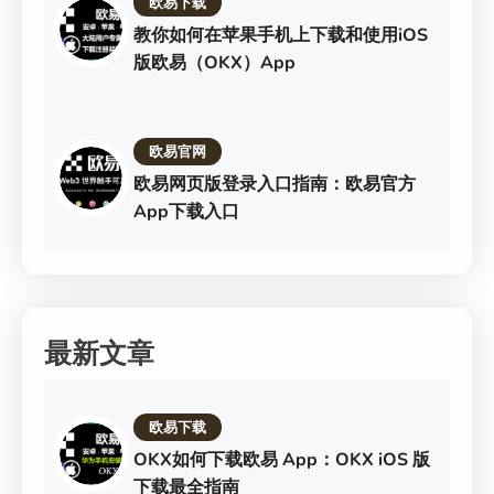
欧易下载
教你如何在苹果手机上下载和使用iOS
版欧易（OKX）App
欧易官网
欧易网页版登录入口指南：欧易官方
App下载入口
最新文章
欧易下载
OKX如何下载欧易 App：OKX iOS 版
下载最全指南