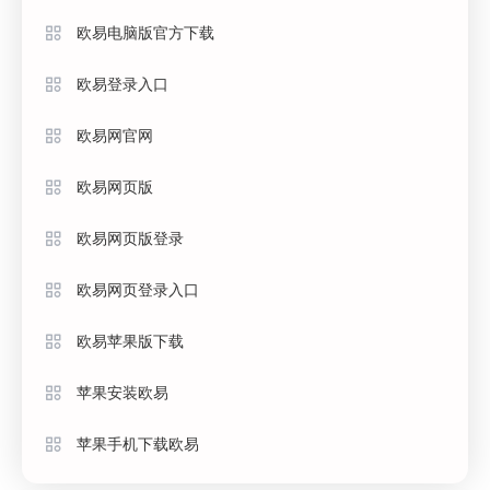
欧易电脑版官方下载
欧易登录入口
欧易网官网
欧易网页版
欧易网页版登录
欧易网页登录入口
欧易苹果版下载
苹果安装欧易
苹果手机下载欧易