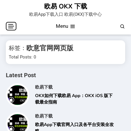
Skip
欧易 OKX 下载
to
欧易App下载入口 欧易(OKX)下载中心
content
Menu
欧意官网网页版
标签：
Total Posts: 0
Latest Post
欧易下载
OKX如何下载欧易 App：OKX iOS 版下
载最全指南
欧易下载
欧易App下载官网入口及各平台安装全攻