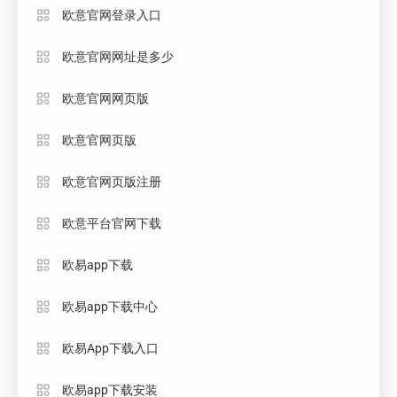
欧意官网登录入口
欧意官网网址是多少
欧意官网网页版
欧意官网页版
欧意官网页版注册
欧意平台官网下载
欧易app下载
欧易app下载中心
欧易App下载入口
欧易app下载安装