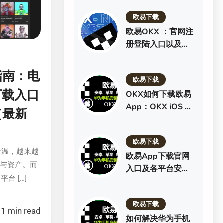
欧易下载
欧易OKX ：官网注
册登陆入口以及官
方App下载安装指
南
指南：电
欧易下载
下载入口
OKX如何下载欧易
App：OKX iOS 版
（最新
下载最全指南
欧易下载
升温，越来越
欧易App下载官网
与资产。而
入口及各平台安装
台 […]
全攻略
欧易下载
1 min read
如何解决华为手机