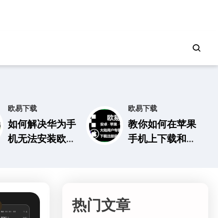
欧易下载
欧易下载
如何解决华为手
教你如何在苹果
机无法安装欧易
手机上下载和使
APP（OKX）的
用iOS版欧易
问题？
（OKX）App
热门文章