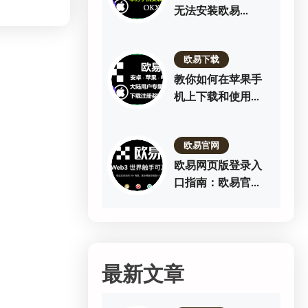
无法安装欧易
APP（OKX）的问
题？
欧易下载
教你如何在苹果手
机上下载和使用
iOS版欧易
（OKX）App
欧易官网
欧易网页版登录入
口指南：欧易官方
App下载入口
最新文章