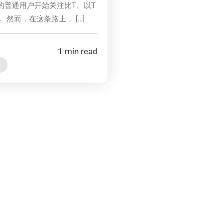
的普通用户开始关注比T、以T
。然而，在这条路上， […]
1 min read