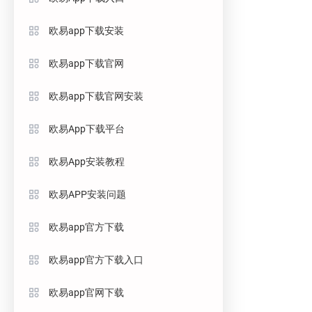
欧易app下载安装
欧易app下载官网
欧易app下载官网安装
欧易App下载平台
欧易App安装教程
欧易APP安装问题
欧易app官方下载
欧易app官方下载入口
欧易app官网下载