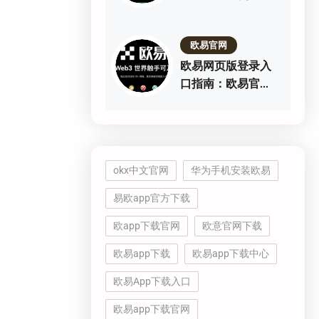
iOS版欧易
（OKX）App
欧易官网
欧易网页版登录入
口指南：欧易官方
App下载入口
okx中文官网
华为手机安装欧易
易欧app官方下载
欧app下载官网
欧意官网下载
欧易app下载
欧易app下载中心
欧易App下载入口
欧易app下载官网