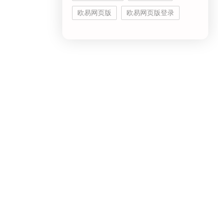
欧易网页版
欧易网页版登录