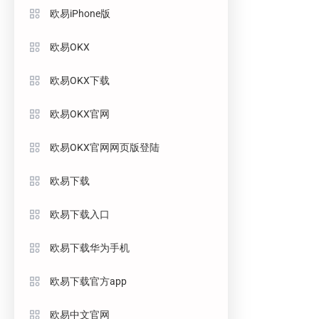
欧易iPhone版
欧易OKX
欧易OKX下载
欧易OKX官网
欧易OKX官网网页版登陆
欧易下载
欧易下载入口
欧易下载华为手机
欧易下载官方app
欧易中文官网