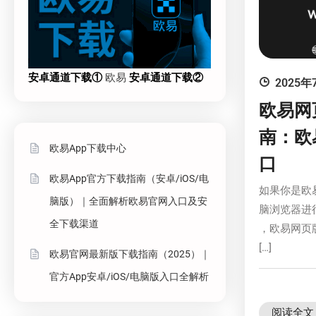
安卓通道下载①
欧易
安卓通道下载②
2025年
欧易网
南：欧
欧易App下载中心
口
欧易App官方下载指南（安卓/iOS/电
如果你是欧
脑版）｜全面解析欧易官网入口及安
脑浏览器进
全下载渠道
，欧易网页
[…]
欧易官网最新版下载指南（2025）｜
官方App安卓/iOS/电脑版入口全解析
阅读全文