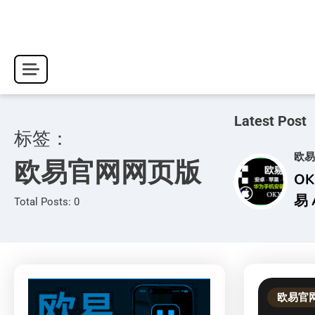
Skip
to
content
Latest Post
标签：
欧
欧易官网网页版
O
易 
Total Posts: 0
i
指
欧易官