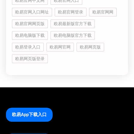
欧易官网中文网
欧易官网入口
欧易官网入口网址
欧易官网登录
欧易官网网
欧易官网网页版
欧易最新版官方下载
欧易电脑版下载
欧易电脑版官方下载
欧易登录入口
欧易网官网
欧易网页版
欧易网页版登录
欧易App下载入口