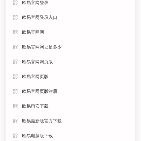
欧易官网登录
欧易官网登录入口
欧易官网网
欧易官网网址是多少
欧易官网网页版
欧易官网页版
欧易官网页版注册
欧易币安下载
欧易最新版官方下载
欧易电脑版下载