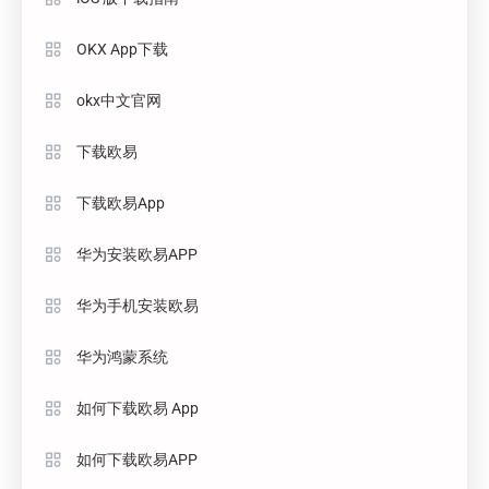
OKX App下载
okx中文官网
下载欧易
下载欧易App
华为安装欧易APP
华为手机安装欧易
华为鸿蒙系统
如何下载欧易 App
如何下载欧易APP