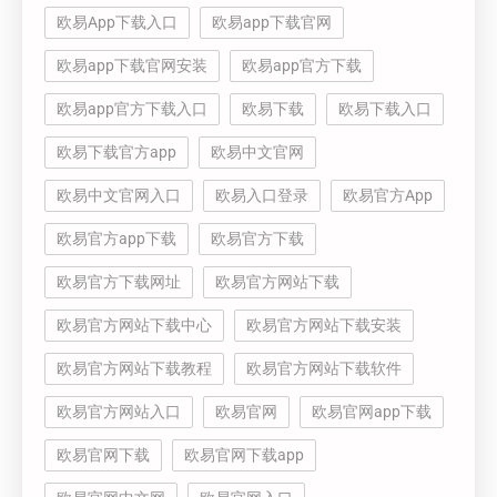
欧易App下载入口
欧易app下载官网
欧易app下载官网安装
欧易app官方下载
欧易app官方下载入口
欧易下载
欧易下载入口
欧易下载官方app
欧易中文官网
欧易中文官网入口
欧易入口登录
欧易官方App
欧易官方app下载
欧易官方下载
欧易官方下载网址
欧易官方网站下载
欧易官方网站下载中心
欧易官方网站下载安装
欧易官方网站下载教程
欧易官方网站下载软件
欧易官方网站入口
欧易官网
欧易官网app下载
欧易官网下载
欧易官网下载app