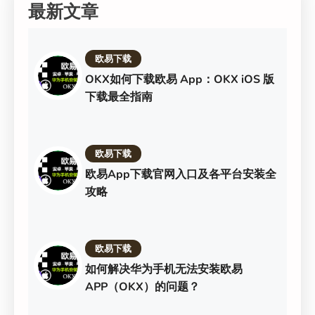
最新文章
欧易下载
OKX如何下载欧易 App：OKX iOS 版
下载最全指南
欧易下载
欧易App下载官网入口及各平台安装全
攻略
欧易下载
如何解决华为手机无法安装欧易
APP（OKX）的问题？