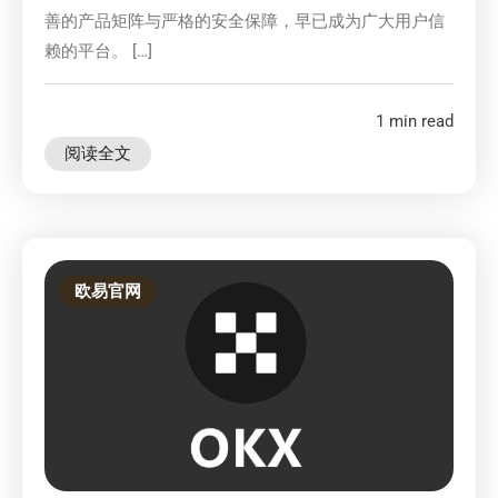
善的产品矩阵与严格的安全保障，早已成为广大用户信
赖的平台。 […]
1 min read
阅读全文
欧易官网