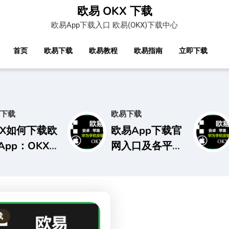
欧易 OKX 下载
欧易App下载入口 欧易(OKX)下载中心
首页
欧易下载
欧易教程
欧易指南
立即下载
易下载
欧易下载
KX如何下载欧
欧易App下载官
App：OKX
网入口及各平台
OS 版下载最全
安装全攻略
南
载