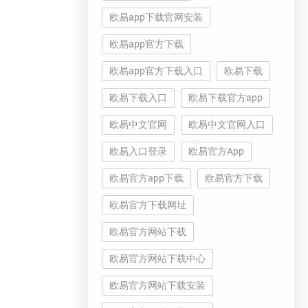
欧易app下载官网安装
欧易app官方下载
欧易app官方下载入口
欧易下载
欧易下载入口
欧易下载官方app
欧易中文官网
欧易中文官网入口
欧易入口登录
欧易官方App
欧易官方app下载
欧易官方下载
欧易官方下载网址
欧易官方网站下载
欧易官方网站下载中心
欧易官方网站下载安装