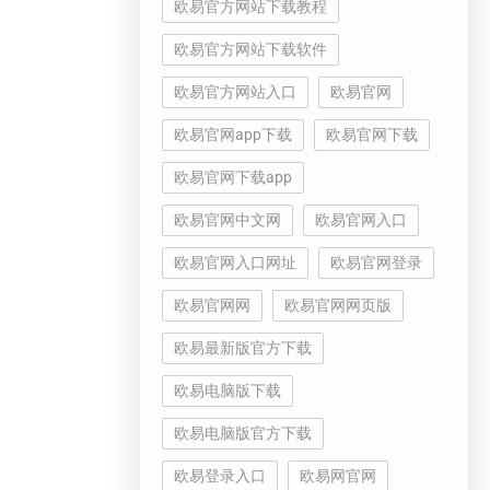
欧易官方网站下载教程
欧易官方网站下载软件
欧易官方网站入口
欧易官网
欧易官网app下载
欧易官网下载
欧易官网下载app
欧易官网中文网
欧易官网入口
欧易官网入口网址
欧易官网登录
欧易官网网
欧易官网网页版
欧易最新版官方下载
欧易电脑版下载
欧易电脑版官方下载
欧易登录入口
欧易网官网