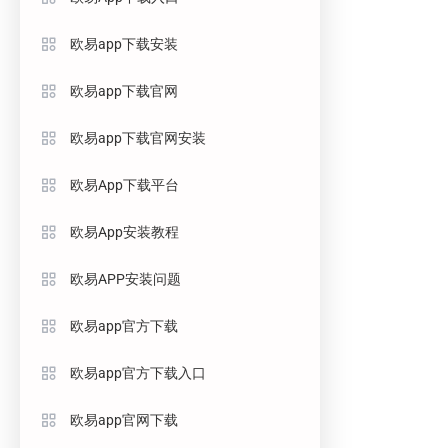
欧易app下载安装
欧易app下载官网
欧易app下载官网安装
欧易App下载平台
欧易App安装教程
欧易APP安装问题
欧易app官方下载
欧易app官方下载入口
欧易app官网下载