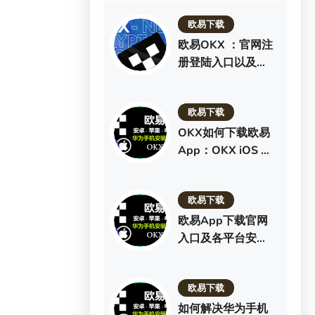
欧易下载
欧易OKX ：官网注
册登陆入口以及官
方App下载安装指
南
欧易下载
OKX如何下载欧易
App：OKX iOS 版
下载最全指南
欧易下载
欧易App下载官网
入口及各平台安装
全攻略
欧易下载
如何解决华为手机