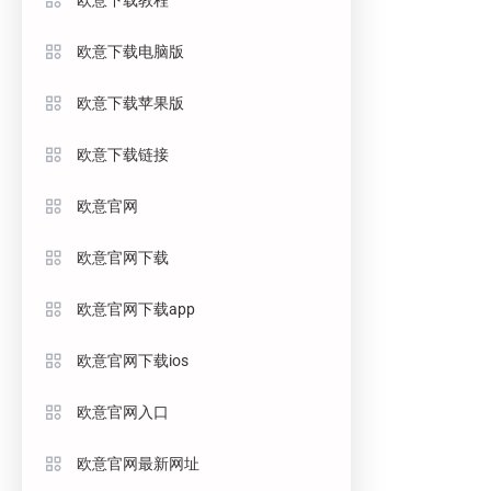
欧意下载教程
欧意下载电脑版
欧意下载苹果版
欧意下载链接
欧意官网
欧意官网下载
欧意官网下载app
欧意官网下载ios
欧意官网入口
欧意官网最新网址